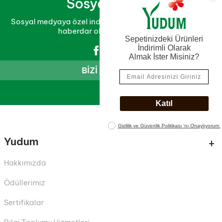
Sosyal Medya
Sosyal medyaya özel indirim ve kampanyalardan ilk sen
haberdar ol, fırsatları yakala!
BIZI TAKIP ET..
Yudum
Hakkımızda
Ödüllerimiz
Sertifikalar