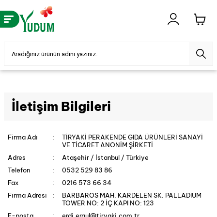
İletişim Bilgileri
Firma Adı
:
TİRYAKİ PERAKENDE GIDA ÜRÜNLERİ SANAYİ
VE TİCARET ANONİM ŞİRKETİ
Adres
:
Ataşehir / İstanbul / Türkiye
Telefon
:
0532 529 83 86
Fax
:
0216 573 66 34
Firma Adresi
:
BARBAROS MAH. KARDELEN SK. PALLADIUM
TOWER NO: 2 İÇ KAPI NO: 123
E-posta
:
erdi.ergul@tiryaki.com.tr