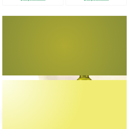
Adet)
Tüm yemeklerde
gönül rahatlığıyla
Egemden Riviera
İncele