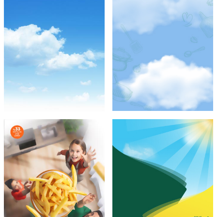
Şef Gibi
Ayçiçek