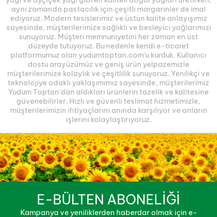
aynı zamanda pastacılık için çeşitli margarinler de imal
ediyoruz. Modern tesislerimiz ve üstün kalite anlayışımız
sayesinde, müşterilerimize sağlıklı ve besleyici yağlarımızı
sunuyoruz. Müşteri memnuniyetini her zaman en üst
düzeyde tutuyoruz. Bu nedenle kendi e-ticaret
platformumuz olan yudumtoptan.com'u kurduk. Kullanıcı
dostu arayüzümüz ve geniş ürün yelpazemizle
müşterilerimize kolaylık ve çeşitlilik sunuyoruz. Yenilikçi ve
teknolojiye odaklı yaklaşımımız sayesinde, müşterilerimiz
Yudum Toptan'dan aldıkları ürünlerin tazelik ve kalitesine
güvenebilirler. Hızlı ve güvenli teslimat hizmetimizle,
müşterilerimizin ihtiyaçlarını anında karşılıyor ve onların
işlerini kolaylaştırıyoruz.
E-BÜLTEN ABONELİĞİ
Kampanya ve yeniliklerden haberdar olmak için e-