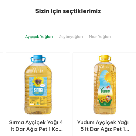
Sizin için seçtiklerimiz
Ayçiçek Yağları
Zeytinyağları
Mısır Yağları
Sırma Ayçiçek Yağı 4
Yudum Ayçiçek Yağı
lt Dar Ağız Pet 1 Koli
5 lt Dar Ağız Pet 1
(4 Adet)
Koli (4 Adet)