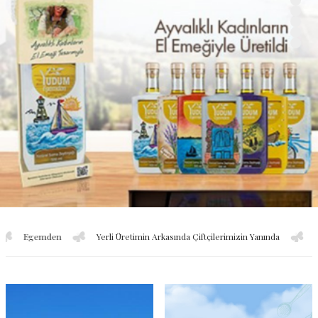
mden
Yerli Üretimin Arkasında Çiftçilerimizin Yanında
Sırma