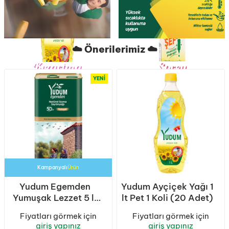
☁️ Önerilerimiz ☁️
Kızartma
Sprey
Ustası
YENI
Kampanyalı
Ürün
Yudum Egemden
Yudum Ayçiçek Yağı 1
Yumuşak Lezzet 5 lt
lt Pet 1 Koli (20 Adet)
Sızma Zeytinyağı
Fiyatları görmek için
Fiyatları görmek için
Teneke 1 Koli (4
giriş yapınız
giriş yapınız