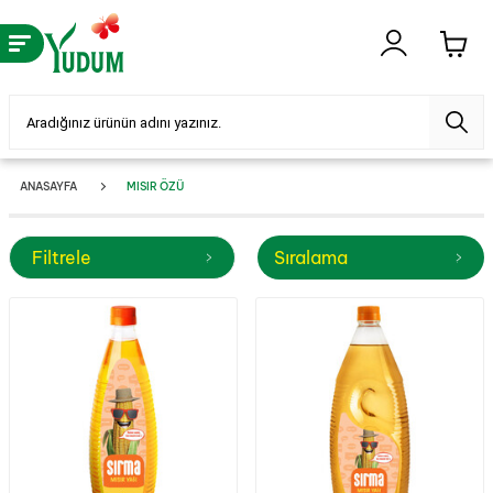
ANASAYFA
MISIR ÖZÜ
Filtrele
Sıralama