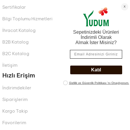
Sertifikalar
Bilgi Toplumu Hizmetleri
İhracat Katalog
B2B Katalog
B2C Katalog
İletişim
Hızlı Erişim
İndirimdekiler
Siparişlerim
Kargo Takip
Favorilerim