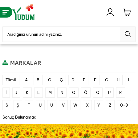
MARKALAR
Tümü
A
B
C
Ç
D
E
F
G
H
I
İ
J
K
L
M
N
O
Ö
Q
P
R
S
Ş
T
U
Ü
V
W
X
Y
Z
0-9
Sonuç Bulunamadı