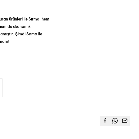
uran ürünleri ile Sırma, hem
ş, hem de ekonomik
lamıştır. Şimdi Sırma ile
manı!