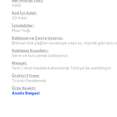
Net Miktar (ml):
1000
Koli İçi Adet:
20 Adet
İçindekiler:
Mısır Yağı
Kullanım ve Çevre Uyarısı:
Bitkisel atık yağları lavaboya veya su, toprak gibi alıcı
Saklama Koşulları:
Serin ve kuru yerde saklayınız.
Menşei:
Yerli / ithal madde kullanılarak Türkiye'de üretilmiştir.
Üretici Firma:
Tiryaki Perakende
Ürün Spekti:
Analiz Belgesi