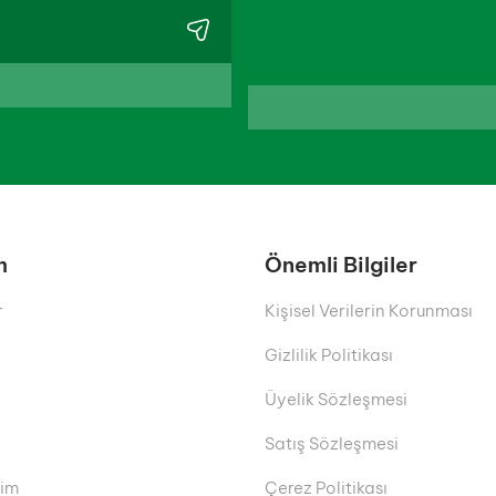
m
Önemli Bilgiler
r
Kişisel Verilerin Korunması
Gizlilik Politikası
Üyelik Sözleşmesi
Satış Sözleşmesi
rim
Çerez Politikası