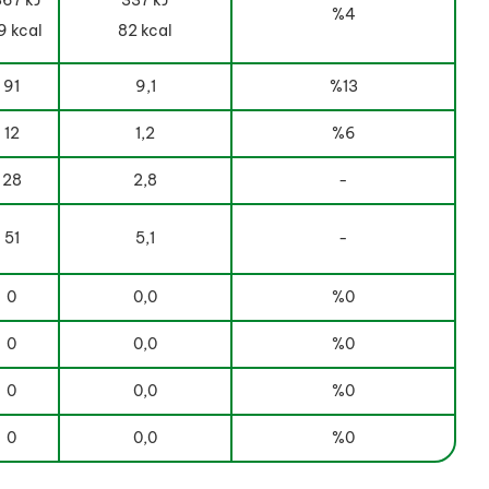
67 kJ
337 kJ
%4
9 kcal
82 kcal
91
9,1
%13
12
1,2
%6
28
2,8
-
51
5,1
-
0
0,0
%0
0
0,0
%0
0
0,0
%0
0
0,0
%0