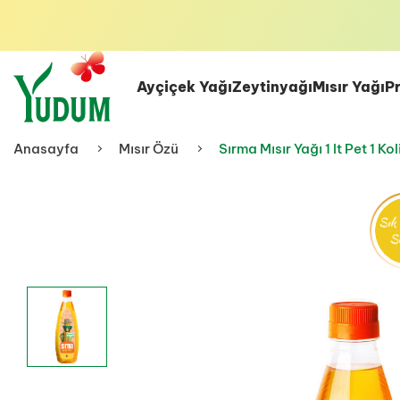
Havale/EFT ile Öde
Ödeme Adımında İlave %4 İndirim
Ayçiçek Yağı
Zeytinyağı
Mısır Yağı
P
Anasayfa
Mısır Özü
Sırma Mısır Yağı 1 lt Pet 1 Ko