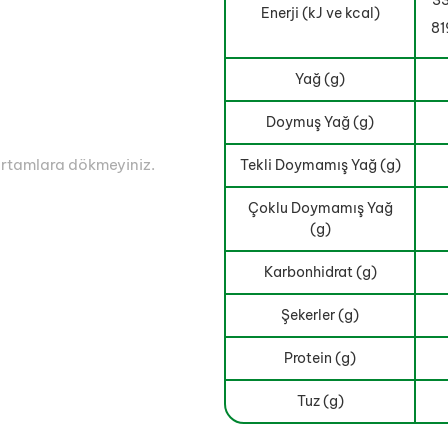
33
Enerji (kJ ve kcal)
81
Yağ (g)
Doymuş Yağ (g)
 ortamlara dökmeyiniz.
Tekli Doymamış Yağ (g)
Çoklu Doymamış Yağ
(g)
Karbonhidrat (g)
Şekerler (g)
Protein (g)
Tuz (g)