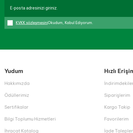
KVKK sözleşmesini
Okudum, Kabul Ediyorum.
Yudum
Hızlı Erişi
Hakkımızda
İndirimdekile
Ödüllerimiz
Siparişlerim
Sertifikalar
Kargo Takip
Bilgi Toplumu Hizmetleri
Favorilerim
İhracat Katalog
İade Taleple