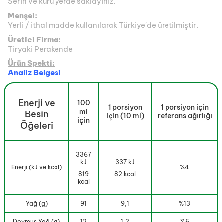
Serin ve kuru yerde saklayınız.
Menşei:
Yerli / ithal madde kullanılarak Türkiye'de üretilmiştir.
Üretici Firma:
Tiryaki Perakende
Ürün Spekti:
Analiz Belgesi
Enerji ve
100
1 porsiyon
1 porsiyon için
ml
Besin
için (10 ml)
referans ağırlığı
için
Öğeleri
3367
kJ
337 kJ
Enerji (kJ ve kcal)
%4
819
82 kcal
kcal
Yağ (g)
91
9,1
%13
Doymuş Yağ (g)
12
1,2
%6