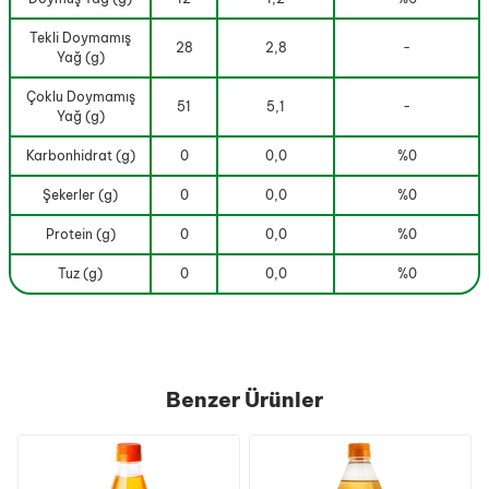
Tekli Doymamış
28
2,8
-
Yağ (g)
Çoklu Doymamış
51
5,1
-
Yağ (g)
Karbonhidrat (g)
0
0,0
%0
Şekerler (g)
0
0,0
%0
Protein (g)
0
0,0
%0
Tuz (g)
0
0,0
%0
Benzer Ürünler