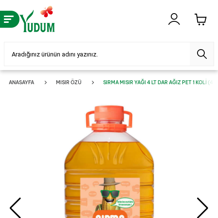
ANASAYFA
MISIR ÖZÜ
SIRMA MISIR YAĞI 4 LT DAR AĞIZ PET 1 KOLI (4 