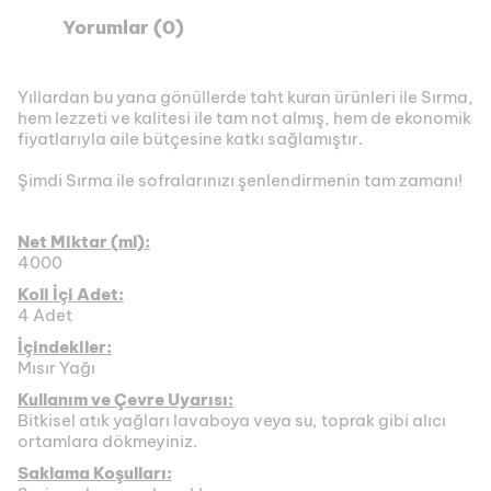
Yorumlar (0)
Yıllardan bu yana gönüllerde taht kuran ürünleri ile Sırma,
hem lezzeti ve kalitesi ile tam not almış, hem de ekonomik
fiyatlarıyla aile bütçesine katkı sağlamıştır.
Şimdi Sırma ile sofralarınızı şenlendirmenin tam zamanı!
Net Miktar (ml):
4000
Koli İçi Adet:
4 Adet
İçindekiler:
Mısır Yağı
Kullanım ve Çevre Uyarısı:
Bitkisel atık yağları lavaboya veya su, toprak gibi alıcı
ortamlara dökmeyiniz.
Saklama Koşulları: