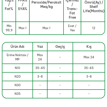
Yağ%
FFA%
İçermez
Peroxide/Peroksit
Ömrü(Ay) /
/
/
/
Meq/kg
Shelf
Fat%
SYA%
Trans-
Life(Months)
Fat
Free
Min
Evet /
Max 1
Max 1
12
99,9
Yes
Ürün Adı
Yaz
Geçiş
Kış
Erime Noktası /
Max
-
Max 24
MP
24
N10
35-45
-
35-45
N20
3-8
-
3-8
N30
-
-
-
N35
-
-
-