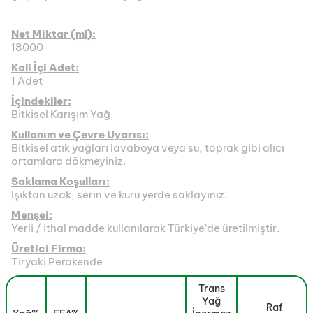
Net Miktar (ml):
18000
Koli İçi Adet:
1 Adet
İçindekiler:
Bitkisel Karışım Yağ
Kullanım ve Çevre Uyarısı:
Bitkisel atık yağları lavaboya veya su, toprak gibi alıcı
ortamlara dökmeyiniz.
Saklama Koşulları:
Işıktan uzak, serin ve kuru yerde saklayınız.
Menşei:
Yerli / ithal madde kullanılarak Türkiye'de üretilmiştir.
Üretici Firma:
Tiryaki Perakende
Trans
Yağ
Raf