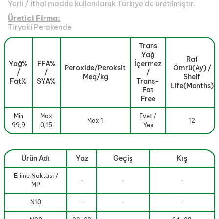
Yerli / ithal madde kullanılarak Türkiye'de üretilmiştir.
Üretici Firma:
Tiryaki Perakende
Trans
Yağ
Raf
Yağ%
FFA%
İçermez
Peroxide/Peroksit
Ömrü(Ay) /
/
/
/
Meq/kg
Shelf
Fat%
SYA%
Trans-
Life(Months)
Fat
Free
Min
Max
Evet /
Max 1
12
99,9
0,15
Yes
Ürün Adı
Yaz
Geçiş
Kış
Erime Noktası /
-
-
-
MP
N10
-
-
-