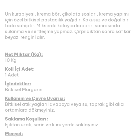
Un kurabiyesi, krema bör, çikolata sosları, krema yapımı
için özel bitkisel pastacılık yağıdır. Kokusuz ve doğal bir
tada sahiptir. Mikserde kolayca kabarır, sonrasında
sulanma ve sertleşme yapmaz. Çırpıldıktan sonra saf kar
beyazı rengini alır.
Net Miktar (Kg):
10 Kg
Koli İçi Adet:
1 Adet
İçindekiler:
Bitkisel Margarin
Kullanım ve Çevre Uyarısı:
Bitkisel atık yağları lavaboya veya su, toprak gibi alıcı
ortamlara dökmeyiniz.
Saklama Koşulları:
Işıktan uzak, serin ve kuru yerde saklayınız.
Menşei: