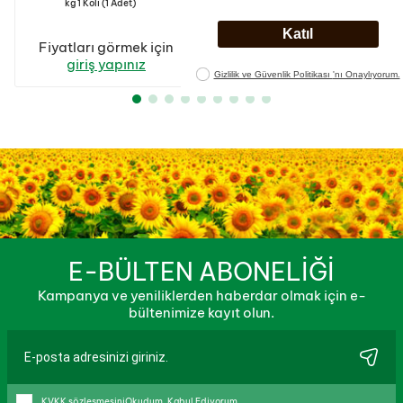
kg 1 Koli (1 Adet)
lt 1 Koli (1 Adet)
Fiyatları görmek için
Fiyatları görmek için
giriş yapınız
giriş yapınız
E-BÜLTEN ABONELİĞİ
Kampanya ve yeniliklerden haberdar olmak için e-
bültenimize kayıt olun.
KVKK sözleşmesini
Okudum, Kabul Ediyorum.