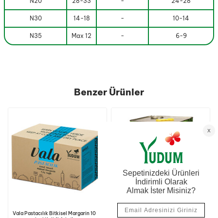
N20
28-33
-
24-28
N30
14-18
-
10-14
N35
Max 12
-
6-9
Benzer Ürünler
Vala Pastacılık Bitkisel Margarin 10
Vala Baklava Bitkisel Susuz Yağ 18