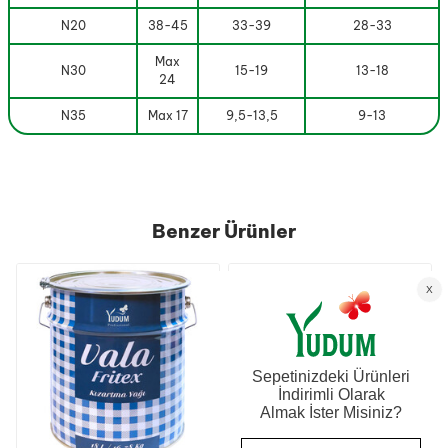
N20
38-45
33-39
28-33
Max
N30
15-19
13-18
24
N35
Max 17
9,5-13,5
9-13
Benzer Ürünler