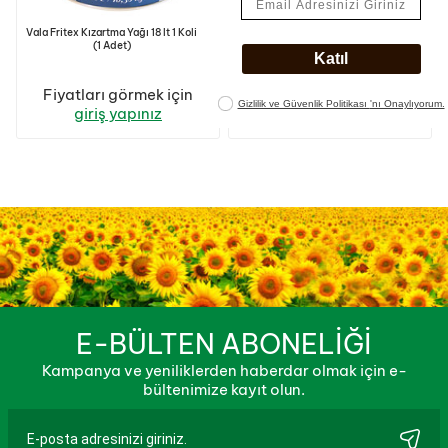
Vala Fritex Kızartma Yağı 18 lt 1 Koli
Vala Catering Bitkisel Margarin 10
(1 Adet)
kg 1 Koli (1 Adet)
Fiyatları görmek için
Fiyatları görmek için
giriş yapınız
giriş yapınız
E-BÜLTEN ABONELİĞİ
Kampanya ve yeniliklerden haberdar olmak için e-
bültenimize kayıt olun.