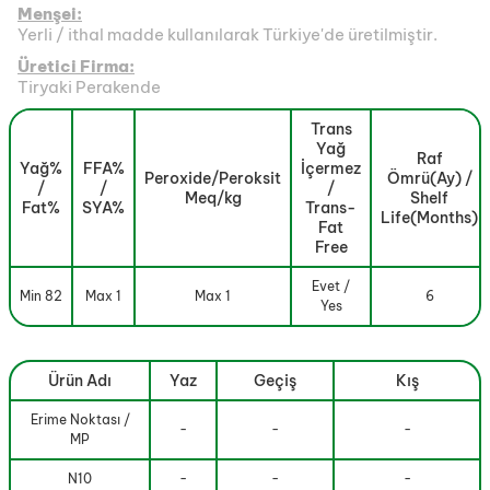
Menşei:
Yerli / ithal madde kullanılarak Türkiye'de üretilmiştir.
Üretici Firma:
Tiryaki Perakende
Trans
Yağ
Raf
Yağ%
FFA%
İçermez
Peroxide/Peroksit
Ömrü(Ay) /
/
/
/
Meq/kg
Shelf
Fat%
SYA%
Trans-
Life(Months)
Fat
Free
Evet /
Min 82
Max 1
Max 1
6
Yes
Ürün Adı
Yaz
Geçiş
Kış
Erime Noktası /
-
-
-
MP
N10
-
-
-