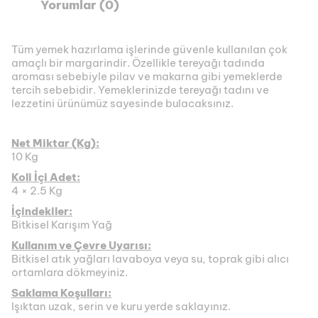
Yorumlar (0)
Tüm yemek hazırlama işlerinde güvenle kullanılan çok
amaçlı bir margarindir. Özellikle tereyağı tadında
aroması sebebiyle pilav ve makarna gibi yemeklerde
tercih sebebidir. Yemeklerinizde tereyağı tadını ve
lezzetini ürünümüz sayesinde bulacaksınız.
Net Miktar (Kg):
10 Kg
Koli İçi Adet:
4 × 2.5 Kg
İçindekiler:
Bitkisel Karışım Yağ
Kullanım ve Çevre Uyarısı:
Bitkisel atık yağları lavaboya veya su, toprak gibi alıcı
ortamlara dökmeyiniz.
Saklama Koşulları:
Işıktan uzak, serin ve kuru yerde saklayınız.