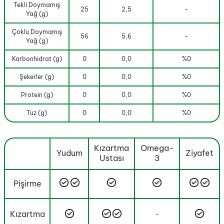
Tekli Doymamış
25
2,5
-
Yağ (g)
Çoklu Doymamış
56
5,6
-
Yağ (g)
Karbonhidrat (g)
0
0,0
%0
Şekerler (g)
0
0,0
%0
Protein (g)
0
0,0
%0
Tuz (g)
0
0,0
%0
Kızartma
Omega-
Yudum
Ziyafet
Ustası
3
Pişirme
Kızartma
-