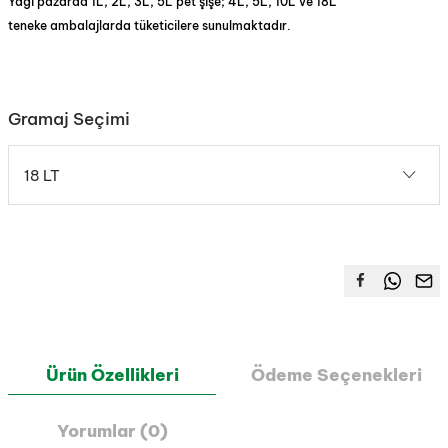
Yağı pazarda 1L, 2L, 3L, 5L pet şişe; 4L, 5L, 10L ve 18L
teneke ambalajlarda tüketicilere sunulmaktadır.
Gramaj Seçimi
18 LT
Ürün Özellikleri
Ödeme Seçenekleri
Yorumlar (0)