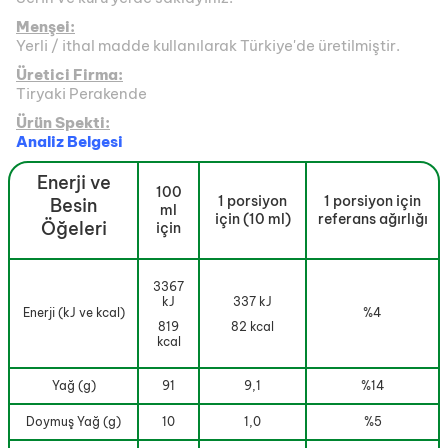
Menşei:
Yerli / ithal madde kullanılarak Türkiye'de üretilmiştir.
Üretici Firma:
Tiryaki Perakende
Ürün Spekti:
Analiz Belgesi
Enerji ve
100
1 porsiyon
1 porsiyon için
Besin
ml
için (10 ml)
referans ağırlığı
Öğeleri
için
3367
kJ
337 kJ
Enerji (kJ ve kcal)
%4
819
82 kcal
kcal
Yağ (g)
91
9,1
%14
Doymuş Yağ (g)
10
1,0
%5