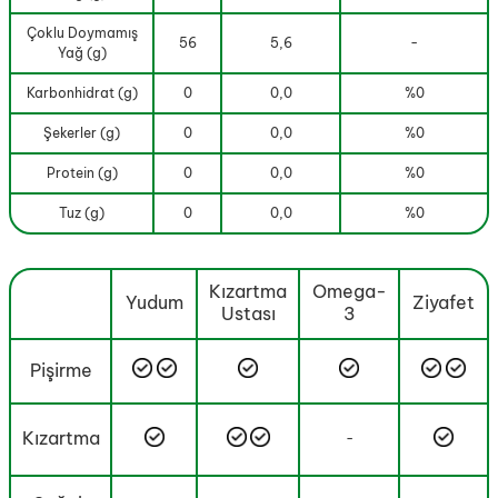
Çoklu Doymamış
56
5,6
-
Yağ (g)
Karbonhidrat (g)
0
0,0
%0
Şekerler (g)
0
0,0
%0
Protein (g)
0
0,0
%0
Tuz (g)
0
0,0
%0
Kızartma
Omega-
Yudum
Ziyafet
Ustası
3
Pişirme
Kızartma
-