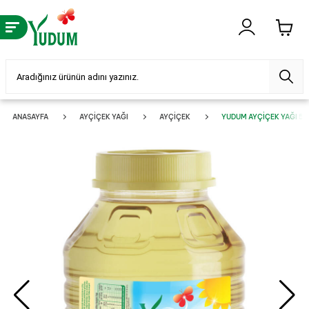
ANASAYFA
AYÇIÇEK YAĞI
AYÇIÇEK
YUDUM AYÇIÇEK YAĞI 5 LT