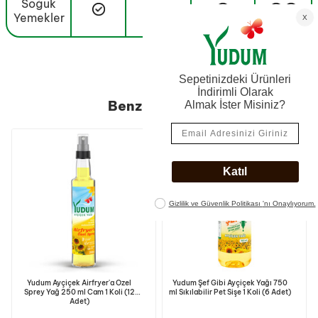
Soğuk
-
Yemekler
Benzer Ürünler
YENI
Yudum Ayçiçek Airfryer'a Özel
Yudum Şef Gibi Ayçiçek Yağı 750
Sprey Yağ 250 ml Cam 1 Koli (12
ml Sıkılabilir Pet Sişe 1 Koli (6 Adet)
Adet)