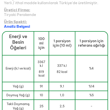
Yerli / ithal madde kullanılarak Türkiye'de üretilmiştir.
Üretici Firma:
Tiryaki Perakende
Ürün Spekti:
Analiz Belgesi
Enerji ve
100
1 porsiyon
1 porsiyon için
Besin
ml
için (10 ml)
referans ağırlığı
Öğeleri
için
3367
kJ
337 kJ
Enerji (kJ ve kcal)
%4
819
82 kcal
kcal
Yağ (g)
91
9,1
%14
Doymuş Yağ (g)
10
1,0
%5
Tekli Doymamış
25
2,5
-
Yağ (g)