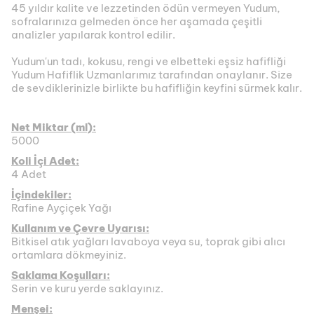
45 yıldır kalite ve lezzetinden ödün vermeyen Yudum,
sofralarınıza gelmeden önce her aşamada çeşitli
analizler yapılarak kontrol edilir.
Yudum'un tadı, kokusu, rengi ve elbetteki eşsiz hafifliği
Yudum Hafiflik Uzmanlarımız tarafından onaylanır. Size
de sevdiklerinizle birlikte bu hafifliğin keyfini sürmek kalır.
Net Miktar (ml):
5000
Koli İçi Adet:
4 Adet
İçindekiler:
Rafine Ayçiçek Yağı
Kullanım ve Çevre Uyarısı:
Bitkisel atık yağları lavaboya veya su, toprak gibi alıcı
ortamlara dökmeyiniz.
Saklama Koşulları:
Serin ve kuru yerde saklayınız.
Menşei: