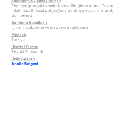
Kullanım ve Çevre Uyarısı:
Zeytinyağı soğukta muhafaza edildiğinde donar. Tekrar 
etkilemez. Bitkisel atık yağları lavaboya veya su, toprak
dökmeyiniz.
Saklama Koşulları:
Işıktan uzak, serin ve kuru yerde saklayınız.
Menşei:
Türkiye
Üretici Firma:
Tiryaki Perakende
Ürün Spekti:
Analiz Belgesi