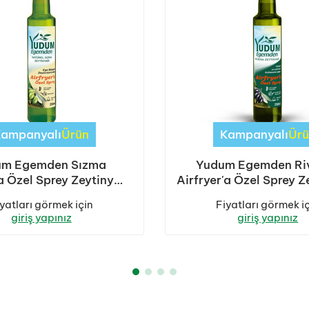
Kampanyalı
Ürün
Kampanyalı
Ürü
um Egemden Sızma
Yudum Egemden Riv
'a Özel Sprey Zeytinyağ
Airfryer'a Özel Sprey Z
ml 1 Koli (12 Adet)
250 ml 1 Koli (12 A
yatları görmek için
Fiyatları görmek i
giriş yapınız
giriş yapınız