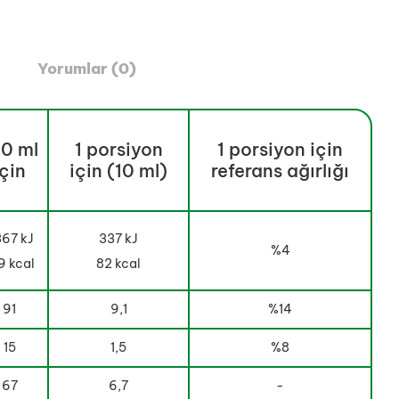
Yorumlar (0)
0 ml
1 porsiyon
1 porsiyon için
için
için (10 ml)
referans ağırlığı
67 kJ
337 kJ
%4
9 kcal
82 kcal
91
9,1
%14
15
1,5
%8
67
6,7
-