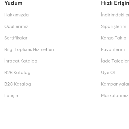
Yudum
Hızlı Erişi
Hakkımızda
İndirimdekile
Ödüllerimiz
Siparişlerim
Sertifikalar
Kargo Takip
Bilgi Toplumu Hizmetleri
Favorilerim
İhracat Katalog
İade Taleple
B2B Katalog
Üye Ol
B2C Katalog
Kampanyala
İletişim
Markalarımız