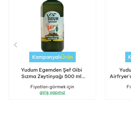
Kampanyalı
Ürün
Yudum Egemden Şef Gibi
Yud
Sızma Zeytinyağı 500 ml
Airfryer
Sıkılabilir Pet Sişe 1 Koli (6
250 
Fiyatları görmek için
Fi
Adet)
giriş yapınız