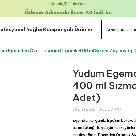
Havale/EFT ile Öde
Ödeme Adımında İlave %4 İndirim
rofesyonel Yağlar
Kampanyalı Ürünler
um Egemden Özel Tasarım Organik 400 ml Sızma Zeytinyağı C
Yudum Egemd
400 ml Sızma
Adet)
Ürün Kodu :
20057241
Egemden Organik, Ege’nin bereketl
tarım tekniği ile yetiştirilen zeytinle
zeytinyağıdır. Egemden Organik Sı