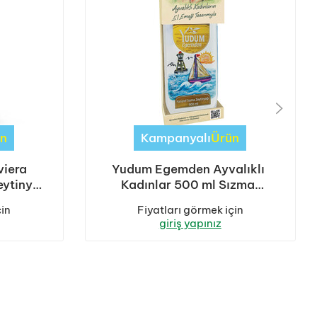
n
Kampanyalı
Ürün
iera
Yudum Egemden Ayvalıklı
eytinyağ
Kadınlar 500 ml Sızma
det)
Zeytinyağı Kutulu Cam 1 Koli
çin
Fiyatları görmek için
(12 Adet)
giriş yapınız