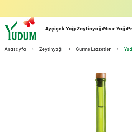
Ayçiçek Yağı
Zeytinyağı
Mısır Yağı
P
Anasayfa
Zeytinyağı
Gurme Lezzetler
Yud