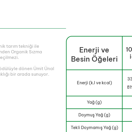
k tarım tekniği ile
Enerji ve
10
gemden Organik Sızma
eçilmezi.
Besin Öğeleri
n ödülüyle dönen Ümit Ünal
klığı bir arada sunuyor.
33
Enerji (kJ ve kcal)
81
Yağ (g)
Doymuş Yağ (g)
Tekli Doymamış Yağ (g)