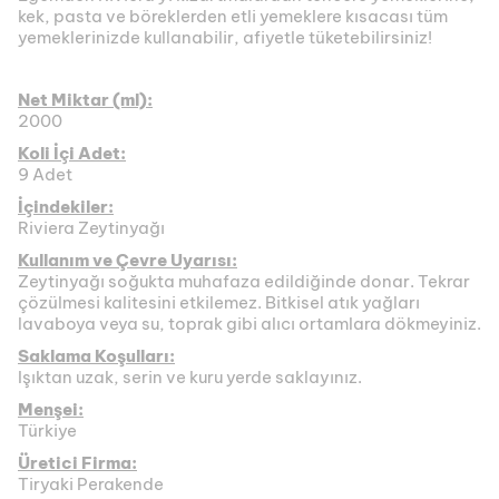
kek, pasta ve böreklerden etli yemeklere kısacası tüm
yemeklerinizde kullanabilir, afiyetle tüketebilirsiniz!
Net Miktar (ml):
2000
Koli İçi Adet:
9 Adet
İçindekiler:
Riviera Zeytinyağı
Kullanım ve Çevre Uyarısı:
Zeytinyağı soğukta muhafaza edildiğinde donar. Tekrar
çözülmesi kalitesini etkilemez. Bitkisel atık yağları
lavaboya veya su, toprak gibi alıcı ortamlara dökmeyiniz.
Saklama Koşulları:
Işıktan uzak, serin ve kuru yerde saklayınız.
Menşei:
Türkiye
Üretici Firma:
Tiryaki Perakende