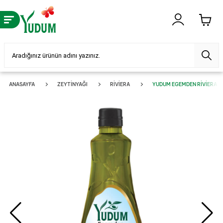
ANASAYFA
ZEYTINYAĞI
RIVIERA
YUDUM EGEMDEN RIVIERA ZEY