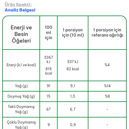
Ürün Spekti:
Analiz Belgesi
Enerji ve
100
1 porsiyon
1 porsiyon için
ml
Besin
için (10 ml)
referans ağırlığı
için
Öğeleri
3367
kJ
337 kJ
Enerji (kJ ve kcal)
%4
819
82 kcal
kcal
Yağ (g)
91
9,1
%14
Doymuş Yağ (g)
15
1,5
%8
Tekli Doymamış
67
6,7
-
Yağ (g)
Çoklu Doymamış
9
0,9
-
Yağ (g)