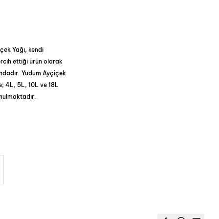
içek Yağı, kendi
rcih ettiği ürün olarak
undadır. Yudum Ayçiçek
e; 4L, 5L, 10L ve 18L
unulmaktadır.