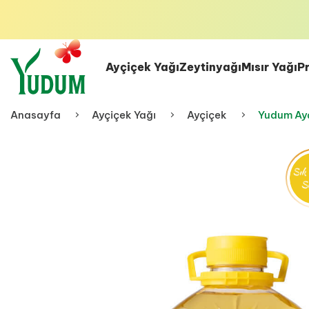
Ayçiçek Yağı
Zeytinyağı
Mısır Yağı
P
Anasayfa
Ayçiçek Yağı
Ayçiçek
Yudum Ayçi