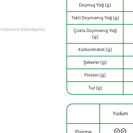
Doymuş Yağ (g)
Tekli Doymamış Yağ (g)
 ortamlara dökmeyiniz.
Çoklu Doymamış Yağ
(g)
Karbonhidrat (g)
Şekerler (g)
Protein (g)
Tuz (g)
Yudum
Pişirme