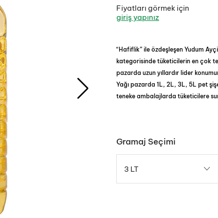
Fiyatları görmek için
giriş yapınız
“Hafiflik” ile özdeşleşen Yudum Ayç
kategorisinde tüketicilerin en çok te
pazarda uzun yıllardır lider konum
Yağı pazarda 1L, 2L, 3L, 5L pet şiş
teneke ambalajlarda tüketicilere s
Gramaj Seçimi
3 LT