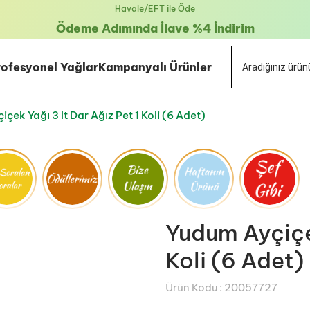
Havale/EFT ile Öde
Ödeme Adımında İlave %4 İndirim
rofesyonel Yağlar
Kampanyalı Ürünler
çek Yağı 3 lt Dar Ağız Pet 1 Koli (6 Adet)
Yudum Ayçiçek
Koli (6 Adet)
Ürün Kodu :
20057727