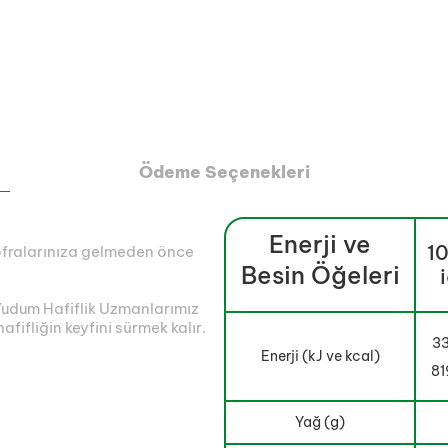
Ödeme Seçenekleri
Enerji ve
10
ofralarınıza gelmeden önce
Besin Öğeleri
i Yudum Hafiflik Uzmanlarımız
afifliğin keyfini sürmek kalır.
33
Enerji (kJ ve kcal)
81
Yağ (g)