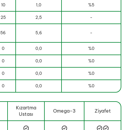
10
1,0
%5
25
2,5
-
56
5,6
-
0
0,0
%0
0
0,0
%0
0
0,0
%0
0
0,0
%0
Kızartma
Omega-3
Ziyafet
Ustası