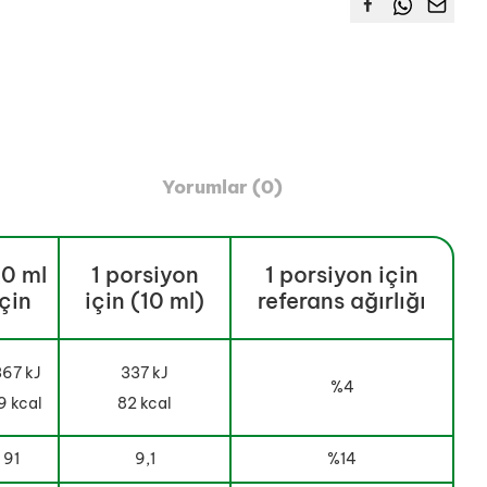
Yorumlar (0)
0 ml
1 porsiyon
1 porsiyon için
için
için (10 ml)
referans ağırlığı
67 kJ
337 kJ
%4
9 kcal
82 kcal
91
9,1
%14