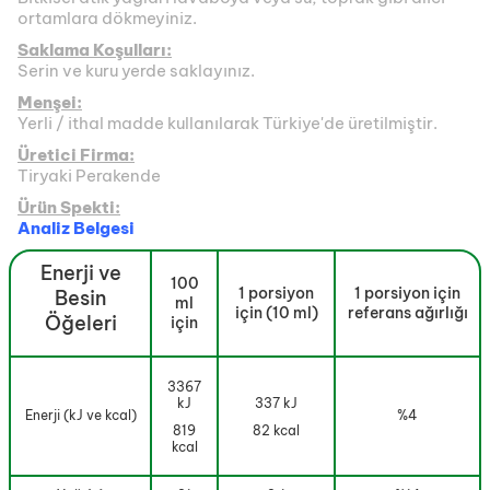
ortamlara dökmeyiniz.
Saklama Koşulları:
Serin ve kuru yerde saklayınız.
Menşei:
Yerli / ithal madde kullanılarak Türkiye'de üretilmiştir.
Üretici Firma:
Tiryaki Perakende
Ürün Spekti:
Analiz Belgesi
Enerji ve
100
1 porsiyon
1 porsiyon için
Besin
ml
için (10 ml)
referans ağırlığı
Öğeleri
için
3367
kJ
337 kJ
Enerji (kJ ve kcal)
%4
819
82 kcal
kcal