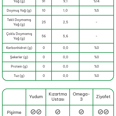
Yağ (g)
91
9,1
%14
Doymuş Yağ (g)
10
1,0
%5
Tekli Doymamış
25
2,5
-
Yağ (g)
Çoklu Doymamış
56
5,6
-
Yağ (g)
Karbonhidrat (g)
0
0,0
%0
Şekerler (g)
0
0,0
%0
Protein (g)
0
0,0
%0
Tuz (g)
0
0,0
%0
Kızartma
Omega-
Yudum
Ziyafet
Ustası
3
Pişirme