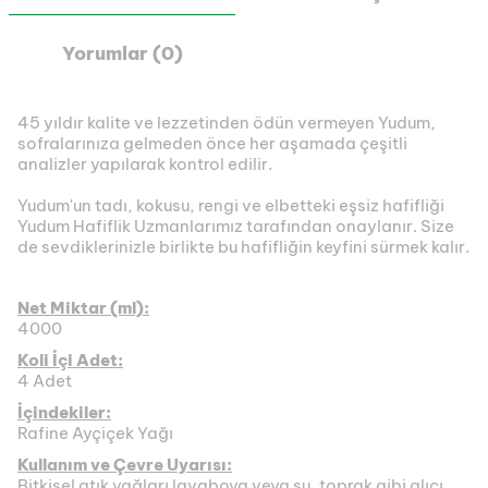
Yorumlar (0)
45 yıldır kalite ve lezzetinden ödün vermeyen Yudum,
sofralarınıza gelmeden önce her aşamada çeşitli
analizler yapılarak kontrol edilir.
Yudum'un tadı, kokusu, rengi ve elbetteki eşsiz hafifliği
Yudum Hafiflik Uzmanlarımız tarafından onaylanır. Size
de sevdiklerinizle birlikte bu hafifliğin keyfini sürmek kalır.
Net Miktar (ml):
4000
Koli İçi Adet:
4 Adet
İçindekiler:
Rafine Ayçiçek Yağı
Kullanım ve Çevre Uyarısı:
Bitkisel atık yağları lavaboya veya su, toprak gibi alıcı