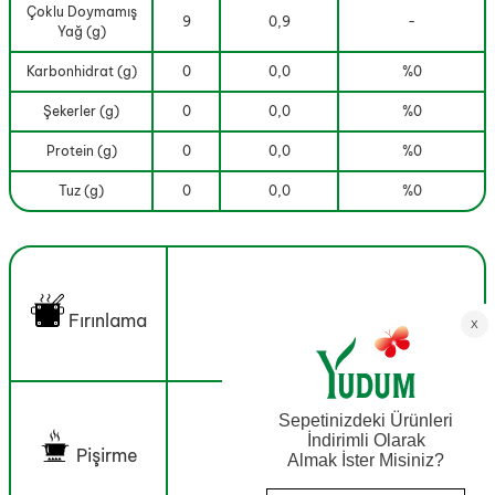
Çoklu Doymamış
9
0,9
-
Yağ (g)
Karbonhidrat (g)
0
0,0
%0
Şekerler (g)
0
0,0
%0
Protein (g)
0
0,0
%0
Tuz (g)
0
0,0
%0
Fırınlama
Pişirme