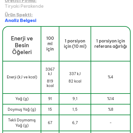
Üretici Firma:
Tiryaki Perakende
Ürün Spekti:
Analiz Belgesi
Enerji ve
100
1 porsiyon
1 porsiyon için
ml
Besin
için (10 ml)
referans ağırlığı
için
Öğeleri
3367
kJ
337 kJ
Enerji (kJ ve kcal)
%4
819
82 kcal
kcal
Yağ (g)
91
9,1
%14
Doymuş Yağ (g)
15
1,5
%8
Tekli Doymamış
67
6,7
-
Yağ (g)