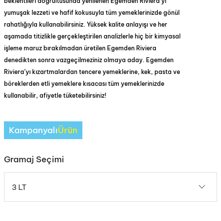
beklentileri doğrultusunda yenilenen Egemden Riviera’yı
yumuşak lezzeti ve hafif kokusuyla tüm yemeklerinizde gönül
rahatlığıyla kullanabilirsiniz. Yüksek kalite anlayışı ve her
aşamada titizlikle gerçekleştirilen analizlerle hiç bir kimyasal
işleme maruz bırakılmadan üretilen Egemden Riviera
denedikten sonra vazgeçilmeziniz olmaya aday. Egemden
Riviera’yı kızartmalardan tencere yemeklerine, kek, pasta ve
böreklerden etli yemeklere kısacası tüm yemeklerinizde
kullanabilir, afiyetle tüketebilirsiniz!
Kampanyalı
Ürün
Gramaj Seçimi
3 LT