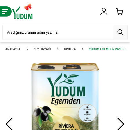
ANASAYFA
ZEYTINYAĞI
RIVIERA
YUDUM EGEMDEN RIVIERA ZEY