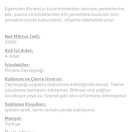
Egemden Riviera’yı kızartmalardan tencere yemeklerine,
kek, pasta ve böreklerden etli yemeklere kısacası tüm
yemeklerinizde kullanabilir, afiyetle tüketebilirsiniz!
Net Miktar (ml):
3000
Koli İçi Adet:
4 Adet
İçindekiler:
Riviera Zeytinyağı
Kullanım ve Çevre Uyarısı:
Zeytinyağı soğukta muhafaza edildiğinde donar. Tekrar
çözülmesi kalitesini etkilemez. Bitkisel atık yağları
lavaboya veya su, toprak gibi alıcı ortamlara dökmeyiniz.
Saklama Koşulları:
Işıktan uzak, serin ve kuru yerde saklayınız.
Menşei:
Türkiye