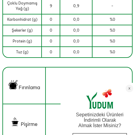
Çoklu Doymamış
9
0,9
-
Yağ (g)
Karbonhidrat (g)
0
0,0
%0
Şekerler (g)
0
0,0
%0
Protein (g)
0
0,0
%0
Tuz (g)
0
0,0
%0
Fırınlama
Pişirme