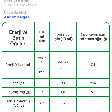
Üretici Firma:
Tiryaki Perakende
Ürün Spekti:
Analiz Belgesi
Enerji ve
100
1 porsiyon
1 porsiyon için
ml
Besin
için (10 ml)
referans ağırlığı
için
Öğeleri
3367
kJ
337 kJ
Enerji (kJ ve kcal)
%4
819
82 kcal
kcal
Yağ (g)
91
9,1
%14
Doymuş Yağ (g)
15
1,5
%8
Tekli Doymamış
67
6,7
-
Yağ (g)