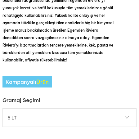
beklentileri doğrultusunda yenilenen Egemden Riviera’yı
yumuşak lezzeti ve hafif kokusuyla tüm yemeklerinizde gönül
rahatlığıyla kullanabilirsiniz. Yüksek kalite anlayışı ve her
aşamada titizlikle gerçekleştirilen analizlerle hiç bir kimyasal
işleme maruz bırakılmadan üretilen Egemden Riviera
denedikten sonra vazgeçilmeziniz olmaya aday. Egemden
Riviera’yı kızartmalardan tencere yemeklerine, kek, pasta ve
böreklerden etli yemeklere kısacası tüm yemeklerinizde
kullanabilir, afiyetle tüketebilirsiniz!
Kampanyalı
Ürün
Gramaj Seçimi
5 LT