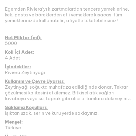
Egemden Riviera’yı kızartmalardan tencere yemeklerine,
kek, pasta ve böreklerden etli yemeklere kısacası tüm
yemeklerinizde kullanabilir, afiyetle tüketebilirsiniz!
Net Miktar (ml):
5000
Koli İçi Adet:
4 Adet
İçindekiler:
Riviera Zeytinyağı
Kullanım ve Çevre Uyarısı:
Zeytinyağı soğukta muhafaza edildiğinde donar. Tekrar
çözülmesi kalitesini etkilemez. Bitkisel atık yağları
lavaboya veya su, toprak gibi alıcı ortamlara dökmeyiniz.
Saklama Koşulları:
Işıktan uzak, serin ve kuru yerde saklayınız.
Menşei:
Türkiye