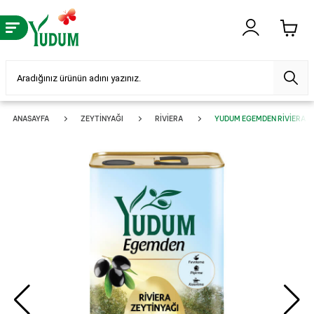
ANASAYFA
ZEYTINYAĞI
RIVIERA
YUDUM EGEMDEN RIVIERA ZEY