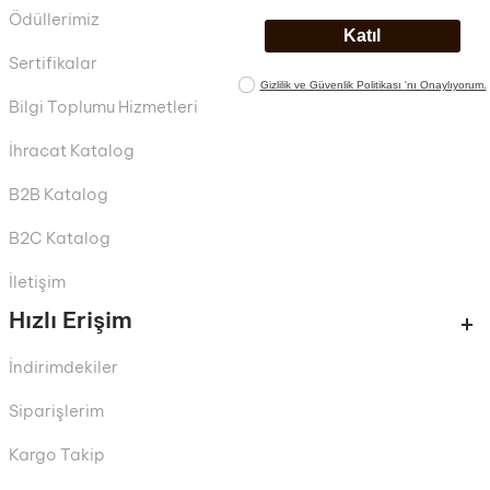
Ödüllerimiz
Sertifikalar
Bilgi Toplumu Hizmetleri
İhracat Katalog
B2B Katalog
B2C Katalog
İletişim
Hızlı Erişim
İndirimdekiler
Siparişlerim
Kargo Takip