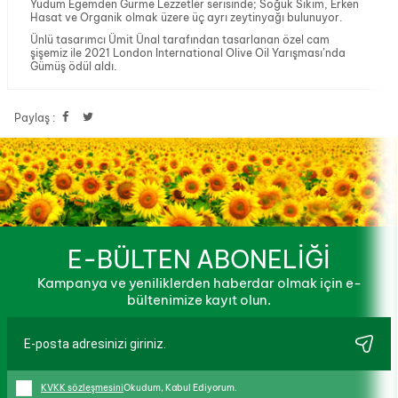
Yudum Egemden Gurme Lezzetler serisinde; Soğuk Sıkım, Erken
Hasat ve Organik olmak üzere üç ayrı zeytinyağı bulunuyor.
Ünlü tasarımcı Ümit Ünal tarafından tasarlanan özel cam
şişemiz ile
2021 London International Olive Oil Yarışması’nda
Gümüş ödül aldı.
Paylaş :
E-BÜLTEN ABONELİĞİ
Kampanya ve yeniliklerden haberdar olmak için e-
bültenimize kayıt olun.
KVKK sözleşmesini
Okudum, Kabul Ediyorum.