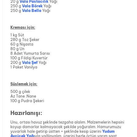
20 g
Vala Pastacılık
Yağı
250 g
Vala Börek
Yağı
250 g
Vala Bella
Yağı
Kreması için:
1 kg Süt
280 g Toz Şeker
60 g Nişasta
80 g Un
8 Adet Yumurta Sarısı
100 g Fildişi Kuvertür
200 g
Vala Şef
Yağı
1 Paket Vanilya
Süslemek için:
500 g çilek
Az Tane :Nane
100 g Pudra Şekeri
Hazırlanışı:
Unu, ortası havuz şeklinde tezgaha alalım. Malzemelerin hepsini
koyup damarlar kalmayacak şekilde yoğuralım. Hamurumuzu
yuvarlak hale getirip üstten + şeklinde kesip üzerini
Yudum
Ayçiçek Yağı
yla yağlayalım. üzerini bezle örtüp yarım saat