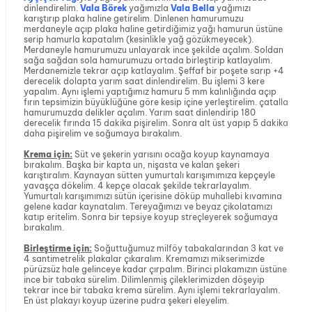
dinlendirelim.
Vala Börek
yağımızla
Vala Bella
yağımızı
karıştırıp plaka haline getirelim. Dinlenen hamurumuzu
merdaneyle açıp plaka haline getirdiğimiz yağı hamurun üstüne
serip hamurla kapatalım (kesinlikle yağ gözükmeyecek).
Merdaneyle hamurumuzu unlayarak ince şekilde açalım. Soldan
sağa sağdan sola hamurumuzu ortada birleştirip katlayalım.
Merdanemizle tekrar açıp katlayalım. Şeffaf bir poşete sarıp +4
derecelik dolapta yarım saat dinlendirelim. Bu işlemi 3 kere
yapalım. Aynı işlemi yaptığımız hamuru 5 mm kalınlığında açıp
fırın tepsimizin büyüklüğüne göre kesip içine yerleştirelim. çatalla
hamurumuzda delikler açalım. Yarım saat dinlendirip 180
derecelik fırında 15 dakika pişirelim. Sonra alt üst yapıp 5 dakika
daha pişirelim ve soğumaya bırakalım.
Krema için:
Süt ve şekerin yarısını ocağa koyup kaynamaya
bırakalım. Başka bir kapta un, nişasta ve kalan şekeri
karıştıralım. Kaynayan sütten yumurtalı karışımımıza kepçeyle
yavaşça dökelim. 4 kepçe olacak şekilde tekrarlayalım.
Yumurtalı karışımımızı sütün içerisine döküp muhallebi kıvamına
gelene kadar kaynatalım. Tereyağımızı ve beyaz çikolatamızı
katıp eritelim. Sonra bir tepsiye koyup streçleyerek soğumaya
bırakalım.
Birleştirme için:
Soğuttuğumuz milföy tabakalarından 3 kat ve
4 santimetrelik plakalar çıkaralım. Kremamızı mikserimizde
pürüzsüz hale gelinceye kadar çırpalım. Birinci plakamızın üstüne
ince bir tabaka sürelim. Dilimlenmiş çileklerimizden döşeyip
tekrar ince bir tabaka krema sürelim. Aynı işlemi tekrarlayalım.
En üst plakayı koyup üzerine pudra şekeri eleyelim.