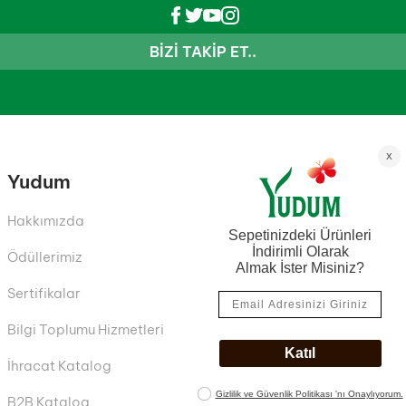
BIZI TAKIP ET..
Yudum
Hakkımızda
Ödüllerimiz
Sertifikalar
Bilgi Toplumu Hizmetleri
İhracat Katalog
B2B Katalog