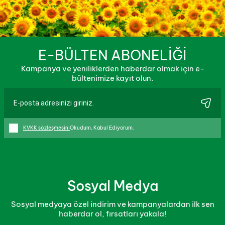
geçmemektedir.
kullanarak iptal edip fatura bilgilerinizi güncelleyerek
yeniden sipariş verebilirsiniz.
İptal Et
butonu görünür
değil ise iptal işlemi yapılamamaktadır.
İptal ve iade işlemleri için
burayı
inceleyebilirsiniz.
E-BÜLTEN ABONELİĞİ
Kampanya ve yeniliklerden haberdar olmak için e-
bültenimize kayıt olun.
KVKK sözleşmesini
Okudum, Kabul Ediyorum.
Sosyal Medya
Sosyal medyaya özel indirim ve kampanyalardan ilk sen
haberdar ol, fırsatları yakala!