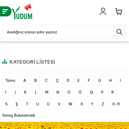
KATEGORI LISTESI
Tümü
A
B
C
Ç
D
E
F
G
H
I
İ
J
K
L
M
N
O
Ö
Q
P
R
S
Ş
T
U
Ü
V
W
X
Y
Z
0-9
Sonuç Bulunamadı