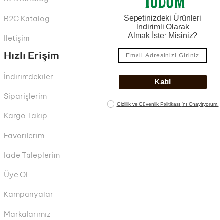
B2C Katalog
İletişim
Hızlı Erişim
İndirimdekiler
Siparişlerim
Kargo Takip
Favorilerim
İade Taleplerim
Üye Ol
Kampanyalar
Markalarımız