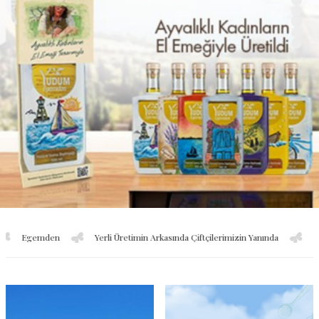
mden
Yerli Üretimin Arkasında Çiftçilerimizin Yanında
Sırma