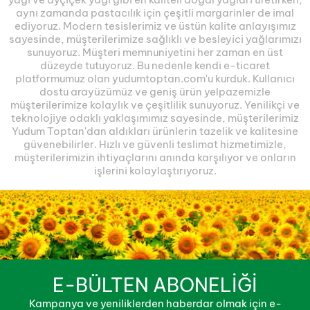
aynı zamanda pastacılık için çeşitli margarinler de imal
ediyoruz. Modern tesislerimiz ve üstün kalite anlayışımız
sayesinde, müşterilerimize sağlıklı ve besleyici yağlarımızı
sunuyoruz. Müşteri memnuniyetini her zaman en üst
düzeyde tutuyoruz. Bu nedenle kendi e-ticaret
platformumuz olan yudumtoptan.com'u kurduk. Kullanıcı
dostu arayüzümüz ve geniş ürün yelpazemizle
müşterilerimize kolaylık ve çeşitlilik sunuyoruz. Yenilikçi ve
teknolojiye odaklı yaklaşımımız sayesinde, müşterilerimiz
Yudum Toptan'dan aldıkları ürünlerin tazelik ve kalitesine
güvenebilirler. Hızlı ve güvenli teslimat hizmetimizle,
müşterilerimizin ihtiyaçlarını anında karşılıyor ve onların
işlerini kolaylaştırıyoruz.
E-BÜLTEN ABONELİĞİ
Kampanya ve yeniliklerden haberdar olmak için e-