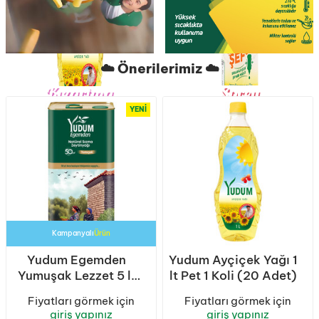
☁️ Önerilerimiz ☁️
Kızartma
Sprey
Ustası
YENI
Kampanyalı
Ürün
Yudum Egemden
Yudum Ayçiçek Yağı 1
Yumuşak Lezzet 5 lt
lt Pet 1 Koli (20 Adet)
Sızma Zeytinyağı
Fiyatları görmek için
Fiyatları görmek için
Teneke 1 Koli (4
giriş yapınız
giriş yapınız