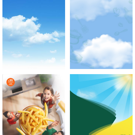
Şef Gibi
Ayçiçek