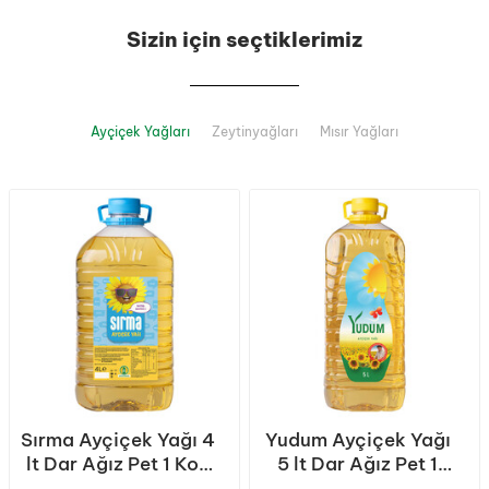
Sizin için seçtiklerimiz
Ayçiçek Yağları
Zeytinyağları
Mısır Yağları
Sırma Ayçiçek Yağı 4
Yudum Ayçiçek Yağı
lt Dar Ağız Pet 1 Koli
5 lt Dar Ağız Pet 1
(4 Adet)
Koli (4 Adet)