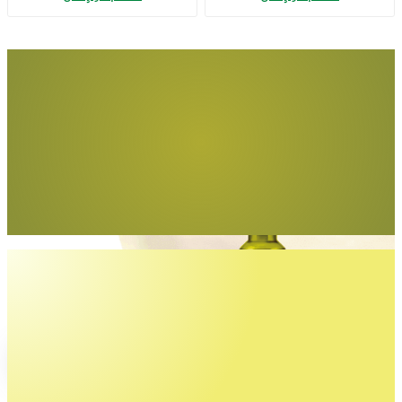
Adet)
Tüm yemeklerde
gönül rahatlığıyla
Egemden Riviera
İncele