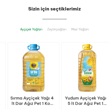
Sizin için seçtiklerimiz
Ayçiçek Yağları
Zeytinyağları
Mısır Yağları
Sırma Ayçiçek Yağı 4
Yudum Ayçiçek Yağı
lt Dar Ağız Pet 1 Koli
5 lt Dar Ağız Pet 1
(4 Adet)
Koli (4 Adet)