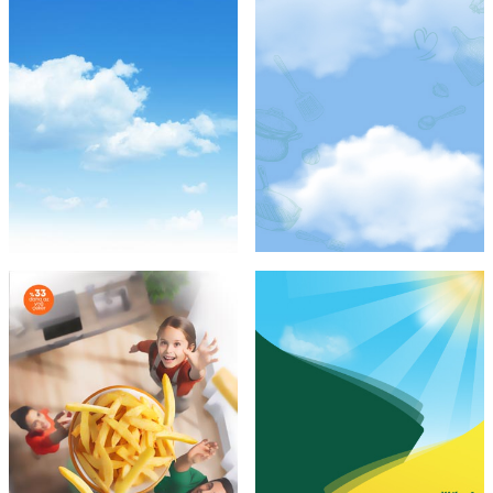
Şef Gibi
Ayçiçek