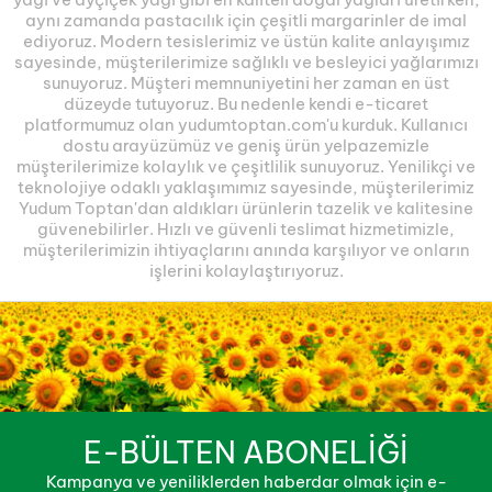
aynı zamanda pastacılık için çeşitli margarinler de imal
ediyoruz. Modern tesislerimiz ve üstün kalite anlayışımız
sayesinde, müşterilerimize sağlıklı ve besleyici yağlarımızı
sunuyoruz. Müşteri memnuniyetini her zaman en üst
düzeyde tutuyoruz. Bu nedenle kendi e-ticaret
platformumuz olan yudumtoptan.com'u kurduk. Kullanıcı
dostu arayüzümüz ve geniş ürün yelpazemizle
müşterilerimize kolaylık ve çeşitlilik sunuyoruz. Yenilikçi ve
teknolojiye odaklı yaklaşımımız sayesinde, müşterilerimiz
Yudum Toptan'dan aldıkları ürünlerin tazelik ve kalitesine
güvenebilirler. Hızlı ve güvenli teslimat hizmetimizle,
müşterilerimizin ihtiyaçlarını anında karşılıyor ve onların
işlerini kolaylaştırıyoruz.
E-BÜLTEN ABONELİĞİ
Kampanya ve yeniliklerden haberdar olmak için e-