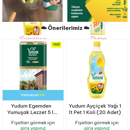
☁️ Önerilerimiz ☁️
Kızartma
Sprey
Ustası
YENI
Kampanyalı
Ürün
Yudum Egemden
Yudum Ayçiçek Yağı 1
Yumuşak Lezzet 5 lt
lt Pet 1 Koli (20 Adet)
Sızma Zeytinyağı
Fiyatları görmek için
Fiyatları görmek için
Teneke 1 Koli (4
giriş yapınız
giriş yapınız