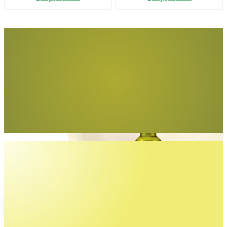
Adet)
Tüm yemeklerde
gönül rahatlığıyla
Egemden Riviera
İncele