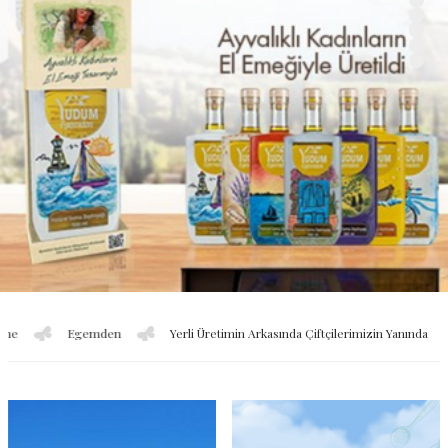
emden
Yerli Üretimin Arkasında Çiftçilerimizin Yanında
Sırma