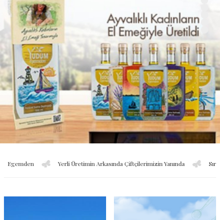
mden
Yerli Üretimin Arkasında Çiftçilerimizin Yanında
Sırma