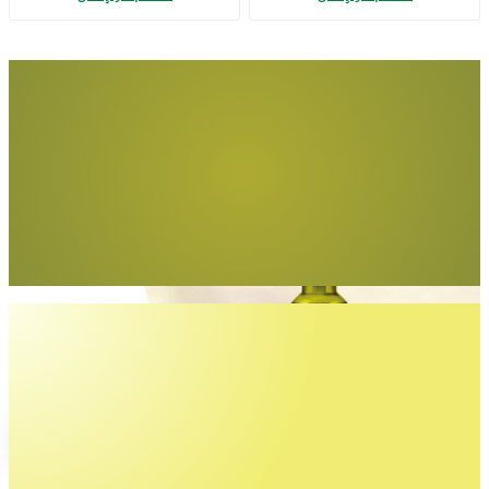
Adet)
Tüm yemeklerde
gönül rahatlığıyla
Egemden Riviera
İncele