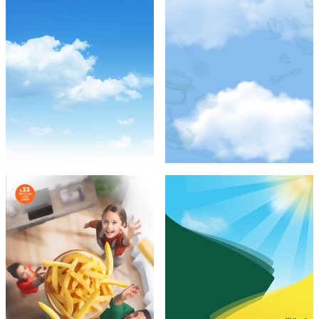
Şef Gibi
Ayçiçek