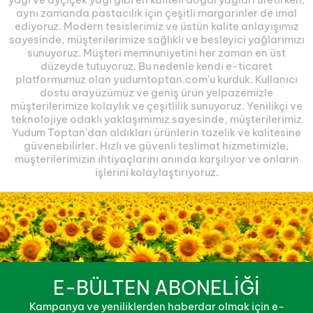
aynı zamanda pastacılık için çeşitli margarinler de imal
ediyoruz. Modern tesislerimiz ve üstün kalite anlayışımız
sayesinde, müşterilerimize sağlıklı ve besleyici yağlarımızı
sunuyoruz. Müşteri memnuniyetini her zaman en üst
düzeyde tutuyoruz. Bu nedenle kendi e-ticaret
platformumuz olan yudumtoptan.com'u kurduk. Kullanıcı
dostu arayüzümüz ve geniş ürün yelpazemizle
müşterilerimize kolaylık ve çeşitlilik sunuyoruz. Yenilikçi ve
teknolojiye odaklı yaklaşımımız sayesinde, müşterilerimiz
Yudum Toptan'dan aldıkları ürünlerin tazelik ve kalitesine
güvenebilirler. Hızlı ve güvenli teslimat hizmetimizle,
müşterilerimizin ihtiyaçlarını anında karşılıyor ve onların
işlerini kolaylaştırıyoruz.
E-BÜLTEN ABONELİĞİ
Kampanya ve yeniliklerden haberdar olmak için e-