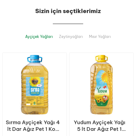
Sizin için seçtiklerimiz
Ayçiçek Yağları
Zeytinyağları
Mısır Yağları
Sırma Ayçiçek Yağı 4
Yudum Ayçiçek Yağı
lt Dar Ağız Pet 1 Koli
5 lt Dar Ağız Pet 1
(4 Adet)
Koli (4 Adet)