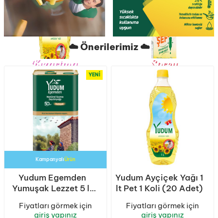
☁️ Önerilerimiz ☁️
Kızartma
Sprey
Ustası
YENI
Kampanyalı
Ürün
Yudum Egemden
Yudum Ayçiçek Yağı 1
Yumuşak Lezzet 5 lt
lt Pet 1 Koli (20 Adet)
Sızma Zeytinyağı
Fiyatları görmek için
Fiyatları görmek için
Teneke 1 Koli (4
giriş yapınız
giriş yapınız