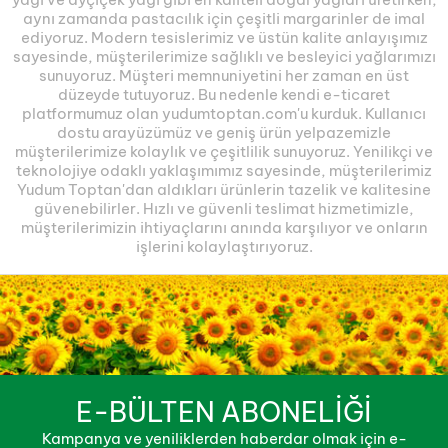
aynı zamanda pastacılık için çeşitli margarinler de imal
ediyoruz. Modern tesislerimiz ve üstün kalite anlayışımız
sayesinde, müşterilerimize sağlıklı ve besleyici yağlarımızı
sunuyoruz. Müşteri memnuniyetini her zaman en üst
düzeyde tutuyoruz. Bu nedenle kendi e-ticaret
platformumuz olan yudumtoptan.com'u kurduk. Kullanıcı
dostu arayüzümüz ve geniş ürün yelpazemizle
müşterilerimize kolaylık ve çeşitlilik sunuyoruz. Yenilikçi ve
teknolojiye odaklı yaklaşımımız sayesinde, müşterilerimiz
Yudum Toptan'dan aldıkları ürünlerin tazelik ve kalitesine
güvenebilirler. Hızlı ve güvenli teslimat hizmetimizle,
müşterilerimizin ihtiyaçlarını anında karşılıyor ve onların
işlerini kolaylaştırıyoruz.
E-BÜLTEN ABONELİĞİ
Kampanya ve yeniliklerden haberdar olmak için e-