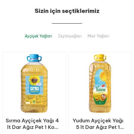
Sizin için seçtiklerimiz
Ayçiçek Yağları
Zeytinyağları
Mısır Yağları
Sırma Ayçiçek Yağı 4
Yudum Ayçiçek Yağı
lt Dar Ağız Pet 1 Koli
5 lt Dar Ağız Pet 1
(4 Adet)
Koli (4 Adet)