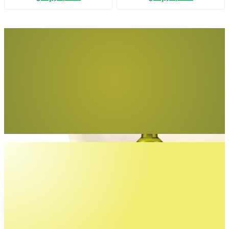
Adet)
Tüm yemeklerde
gönül rahatlığıyla
Egemden Riviera
İncele