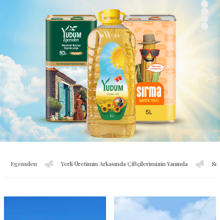
mden
Yerli Üretimin Arkasında Çiftçilerimizin Yanında
Sırma