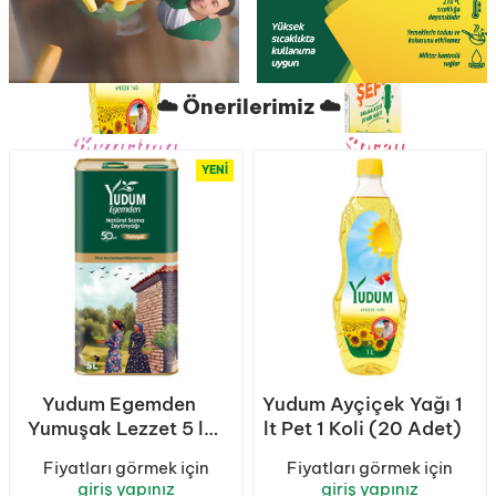
☁️ Önerilerimiz ☁️
Kızartma
Sprey
Ustası
YENI
Yudum Egemden
Yudum Ayçiçek Yağı 1
Yumuşak Lezzet 5 lt
lt Pet 1 Koli (20 Adet)
Sızma Zeytinyağı
Fiyatları görmek için
Fiyatları görmek için
Teneke 1 Koli (4
giriş yapınız
giriş yapınız