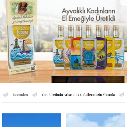
mden
Yerli Üretimin Arkasında Çiftçilerimizin Yanında
Sırma