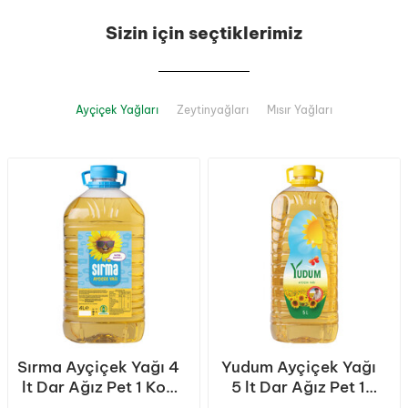
Sizin için seçtiklerimiz
Ayçiçek Yağları
Zeytinyağları
Mısır Yağları
Sırma Ayçiçek Yağı 4
Yudum Ayçiçek Yağı
lt Dar Ağız Pet 1 Koli
5 lt Dar Ağız Pet 1
(4 Adet)
Koli (4 Adet)