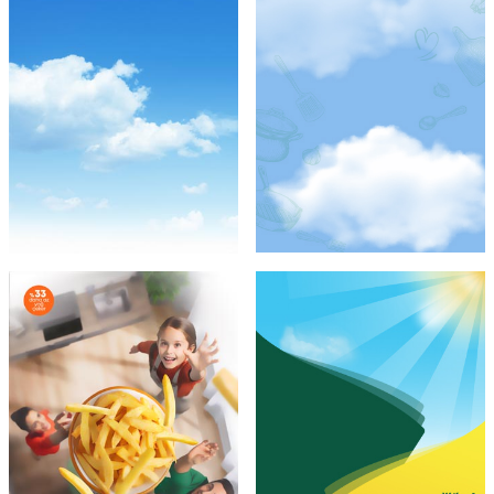
Şef Gibi
Ayçiçek