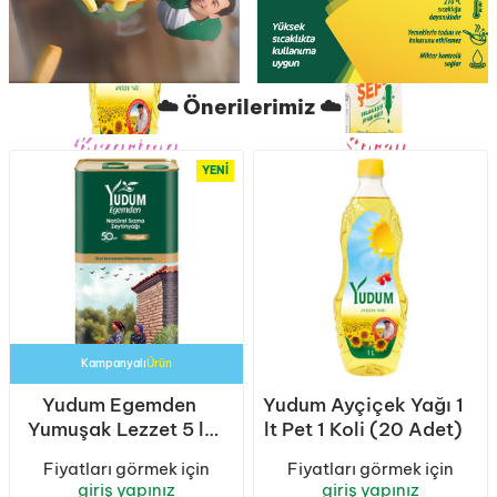
☁️ Önerilerimiz ☁️
Kızartma
Sprey
Ustası
YENI
Kampanyalı
Ürün
Yudum Egemden
Yudum Ayçiçek Yağı 1
Yumuşak Lezzet 5 lt
lt Pet 1 Koli (20 Adet)
Sızma Zeytinyağı
Fiyatları görmek için
Fiyatları görmek için
Teneke 1 Koli (4
giriş yapınız
giriş yapınız