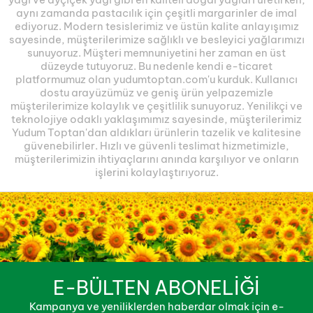
aynı zamanda pastacılık için çeşitli margarinler de imal
ediyoruz. Modern tesislerimiz ve üstün kalite anlayışımız
sayesinde, müşterilerimize sağlıklı ve besleyici yağlarımızı
sunuyoruz. Müşteri memnuniyetini her zaman en üst
düzeyde tutuyoruz. Bu nedenle kendi e-ticaret
platformumuz olan yudumtoptan.com'u kurduk. Kullanıcı
dostu arayüzümüz ve geniş ürün yelpazemizle
müşterilerimize kolaylık ve çeşitlilik sunuyoruz. Yenilikçi ve
teknolojiye odaklı yaklaşımımız sayesinde, müşterilerimiz
Yudum Toptan'dan aldıkları ürünlerin tazelik ve kalitesine
güvenebilirler. Hızlı ve güvenli teslimat hizmetimizle,
müşterilerimizin ihtiyaçlarını anında karşılıyor ve onların
işlerini kolaylaştırıyoruz.
E-BÜLTEN ABONELİĞİ
Kampanya ve yeniliklerden haberdar olmak için e-