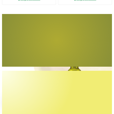
Adet)
Tüm yemeklerde
gönül rahatlığıyla
Egemden Riviera
İncele