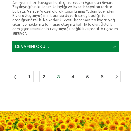
Airfryer’ın hızı, tavuğun hafifliği ve Yudum Egemden Riviera
Zeytinyağı’nın kullanım kolaylığı ve lezzeti; hepsi bu tarifte
buluştu. Airfryer’a özel olarak tasarlanmış Yudum Egemden
Riviera Zeytinyağı’nın basınca duyarlı sprey başlığı, tam
aradığınız özellik. Ne kadar kuvvetli basarsanız o kadar yağ
sıkar, yemekleriniz tam arzu ettiğiniz hafiflikte olur. Üstelik
cam şişede sunulan bu zeytinyağı, sağlıklı ve pratik bir çözüm
sunuyor.
DEVAMINI OKU...
1
2
3
4
5
6
KAVUN DOLMASI TARIFI
AIRFRYER'DA TAZE OTLU FALAFEL
KÖZLENMIŞ KAPYA BIBER ÇORBASI
PRATIK VE LEZZETLI ÇERKES TAVUĞU
PERDE PILAVI TARIFI
ZEYTINYAĞLI KAPYA BIBER DOLMASI
PANCARLI HUMUS TARIFI
AIRFRYER’DA ÇIN BÖREĞI TARIFI
ŞEFTALILI TART TARIFI
AIRFRYER’DA LEZZET PATLAMASI:
TARIFI
TARIFI
TARIFI
TARIFI
TAVUK KÖFTE TARIFI